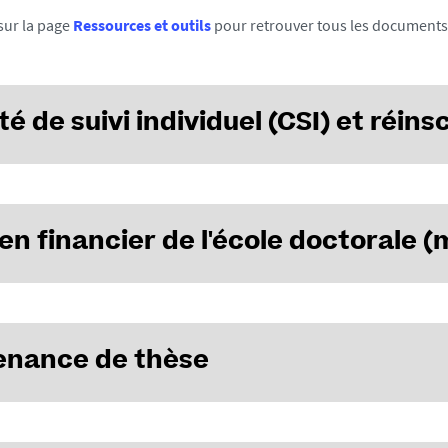
sur la page
Ressources et outils
pour retrouver tous les documents 
é de suivi individuel (CSI) et réins
en financier de l'école doctorale (m
re de sa politique d’accompagnement de ses doctorants, l’école doct
un soutien financier pour trois types d’actions :
enance de thèse
lité nationale et internationale
isation d'un évènement ou projet