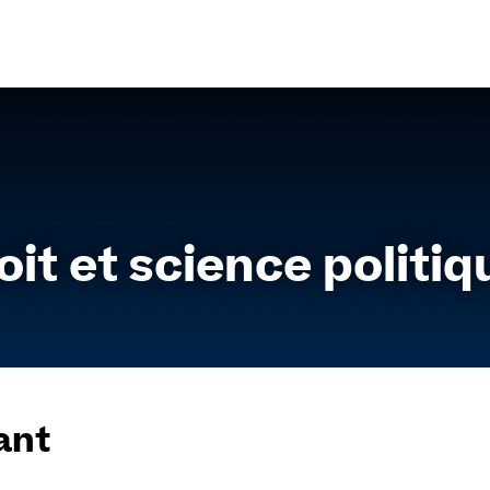
Aller
au
contenu
oit et science politiq
ant