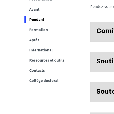
Rendez-vous 
Avant
Pendant
Formation
Comit
Après
International
Ressources et outils
Souti
Contacts
Collège doctoral
Dans le cad
d’accorder 
Sout
la mobi
l'organ